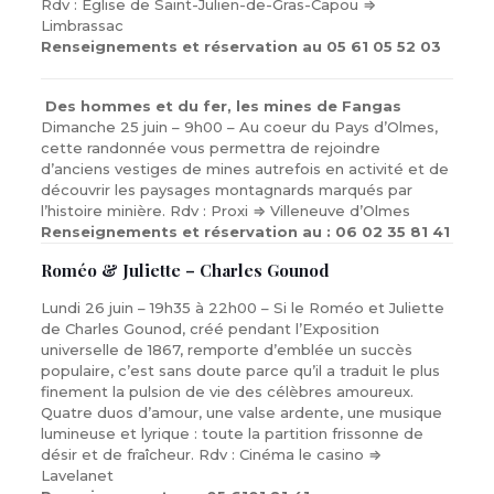
Rdv : Eglise de Saint-Julien-de-Gras-Capou ⇒
Limbrassac
Renseignements et réservation au 05 61 05 52 03
Des hommes et du fer, les mines de Fangas
Dimanche 25 juin – 9h00 – Au coeur du Pays d’Olmes,
cette randonnée vous permettra de rejoindre
d’anciens vestiges de mines autrefois en activité et de
découvrir les paysages montagnards marqués par
l’histoire minière. Rdv : Proxi ⇒ Villeneuve d’Olmes
Renseignements et réservation au : 06 02 35 81 41
Roméo & Juliette – Charles Gounod
Lundi 26 juin – 19h35 à 22h00 – Si le Roméo et Juliette
de Charles Gounod, créé pendant l’Exposition
universelle de 1867, remporte d’emblée un succès
populaire, c’est sans doute parce qu’il a traduit le plus
finement la pulsion de vie des célèbres amoureux.
Quatre duos d’amour, une valse ardente, une musique
lumineuse et lyrique : toute la partition frissonne de
désir et de fraîcheur. Rdv : Cinéma le casino ⇒
Lavelanet