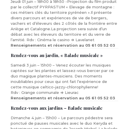
Jeudi 01 juin – 18h00 à 18h50 -Projection du film produit
par le collectif PYRPASTUM « Elevage de montagne :
ces métiers clés du territoire pyrénéen ».Il présente
divers parcours et expériences de vie de bergers,
vachers et d’éleveurs des 2 côtés de la frontière entre
Ariège et Catalogne.La projection sera suivie d’un
débat avec les éleveurs du territoire et du verre de
l’amitié. Rdv : Cinéma le casino ⇒ Lavelanet
Renseignements et réservation au 05 61 05 52 03
Rendez-vous au jardin, « Balade musicale »
Samedi 3 juin – 15h00 – Venez écouter les musiques
captées sur les plantes et laissez-vous bercer par ce
duo magique plantes-musiciens. Des moments
inoubliables pour ceux qui ont fait l’expérience de
cette musique celtico-jazzy-chlorophylienne!
Rdv : Grange communale ⇒ Lieurac
Renseignements et réservation au 05 61 05 52 03
Rendez-vous aux jardins – Balade musicale
Dimanche 4 juin – 15h00 – Le parcours pédestre sera
ponctué de pauses musicales avec le duo Keryda et
botaniques en compagnie de Joseph Michel. La balade